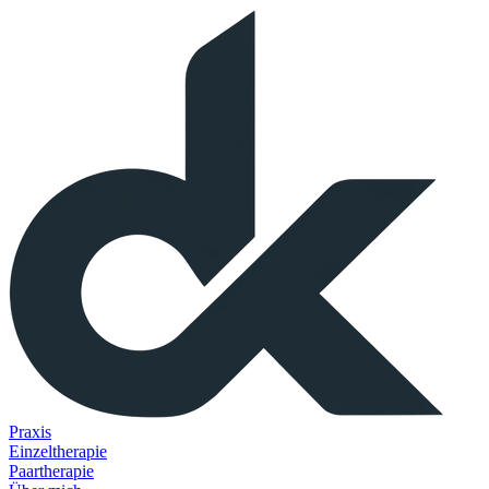
Praxis
Einzeltherapie
Paartherapie